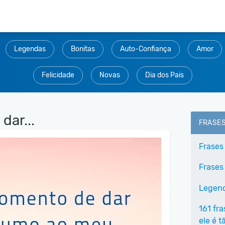
Legendas
Bonitas
Auto-Confiança
Amor
Felicidade
Novas
Dia dos Pais
ar...
FRASE
Frases
Frases
Legend
161 fr
ele é 