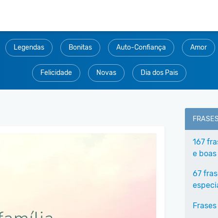
Legendas
Bonitas
Auto-Confiança
Amor
Felicidade
Novas
Dia dos Pais
FRASE
167 fr
e boas
67 fra
especi
Frases