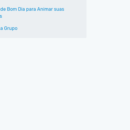
 de Bom Dia para Animar suas
s
a Grupo