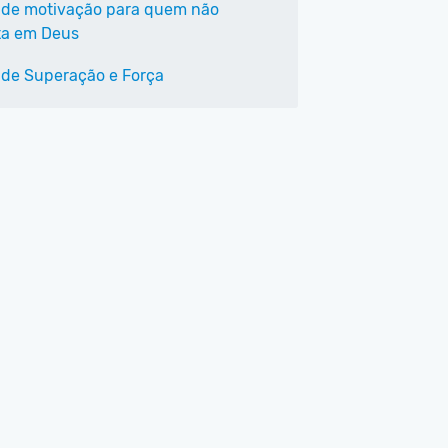
 de motivação para quem não
ta em Deus
 de Superação e Força