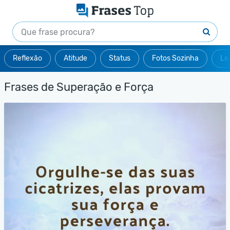
Reflexão
Atitude
Status
Fotos Sozinha
Le
Frases de Superação e Força