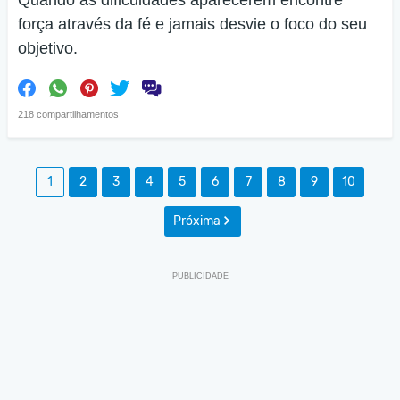
Quando as dificuldades aparecerem encontre
força através da fé e jamais desvie o foco do seu
objetivo.
218 compartilhamentos
1
2
3
4
5
6
7
8
9
10
Próxima