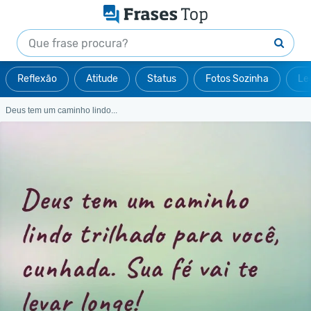
Reflexão
Atitude
Status
Fotos Sozinha
Le
Deus tem um caminho lindo...