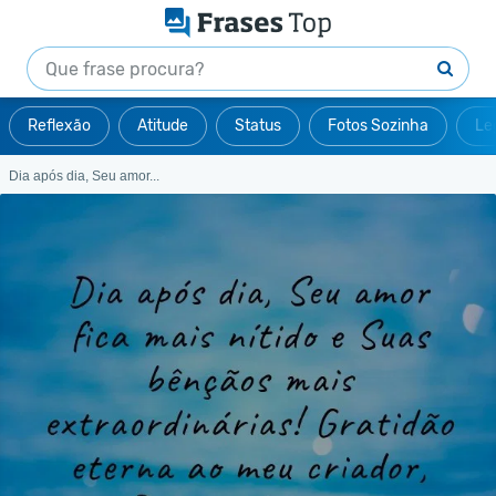
Reflexão
Atitude
Status
Fotos Sozinha
Le
Dia após dia, Seu amor...