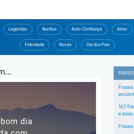
Legendas
Bonitas
Auto-Confiança
Amor
Felicidade
Novas
Dia dos Pais
...
FRASE
Frases
encontr
167 fr
e boas
Frases