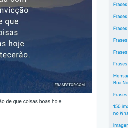
Frases
Frases
Frases
Frases
Frases
Frases
Mensag
Boa No
Frases
ão de que coisas boas hoje
150 im
no Wh
Imagen