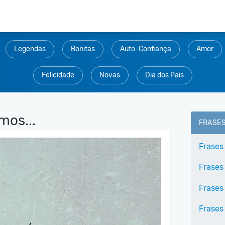
Legendas
Bonitas
Auto-Confiança
Amor
Felicidade
Novas
Dia dos Pais
mos...
FRASE
Frases
Frases 
Frases
Frases