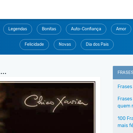
Legendas
Bonitas
Auto-Confiança
Amor
Felicidade
Novas
Dia dos Pais
..
FRASE
Frases 
Frases
quem m
100 Fr
mais fé