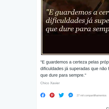
"E guardemos a certeza pelas próp
dificuldades já superadas que não
que dure para sempre."
Chico Xavier
27 mil compartilhamentos
G