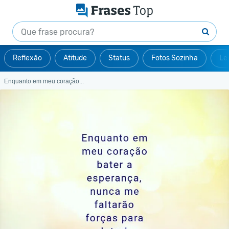
Reflexão
Atitude
Status
Fotos Sozinha
Le
Enquanto em meu coração...