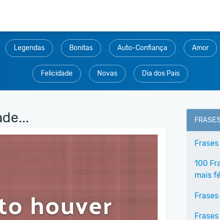
Legendas
Bonitas
Auto-Confiança
Amor
Felicidade
Novas
Dia dos Pais
de...
FRASE
Frases 
100 Fr
mais fé
Frases
Frases