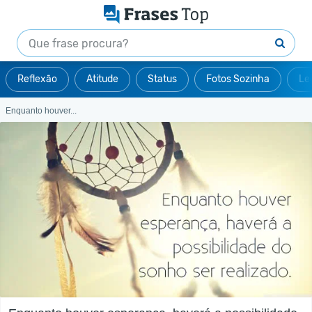
Reflexão
Atitude
Status
Fotos Sozinha
Le
Enquanto houver...