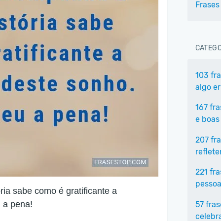
Frases
CATEGO
103 fr
algo e
167 fr
e boas
207 fr
reflet
221 fr
pessoa
a sabe como é gratificante a
 a pena!
57 fra
celebr