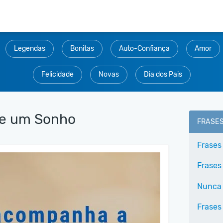
Legendas
Bonitas
Auto-Confiança
Amor
Felicidade
Novas
Dia dos Pais
de um Sonho
FRASE
Frases
Frases
Nunca 
Frases