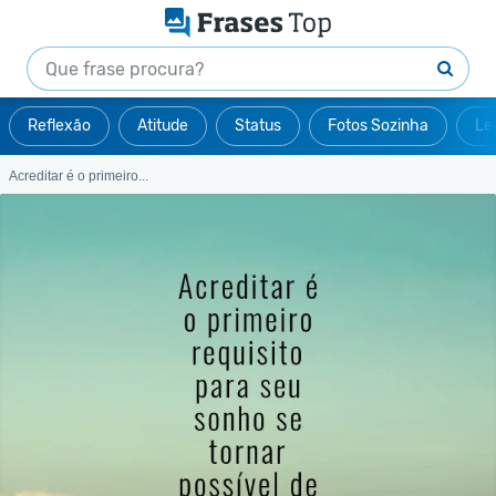
Reflexão
Atitude
Status
Fotos Sozinha
Le
Acreditar é o primeiro...