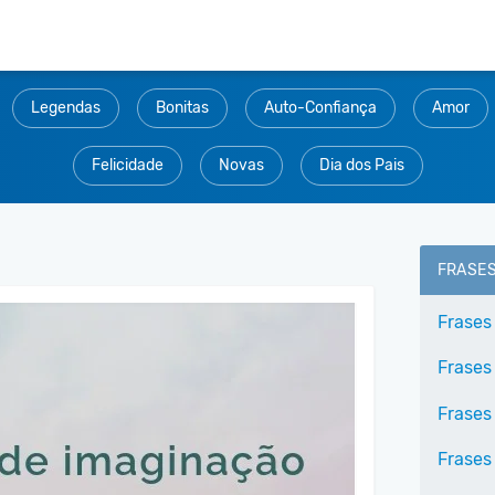
Legendas
Bonitas
Auto-Confiança
Amor
Felicidade
Novas
Dia dos Pais
FRASE
Frases
Frases
Frases
Frases