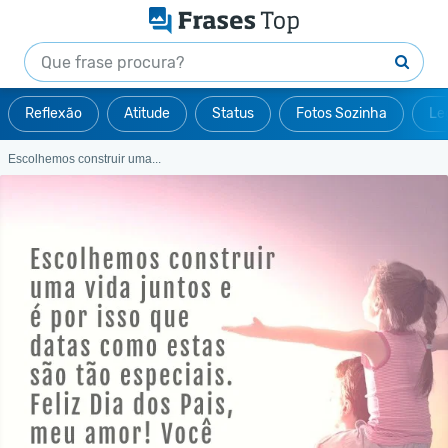
Reflexão
Atitude
Status
Fotos Sozinha
Le
Escolhemos construir uma...