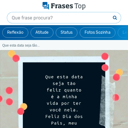
Reflexão
Atitude
Status
Fotos Sozinha
Le
Que esta data seja tão...