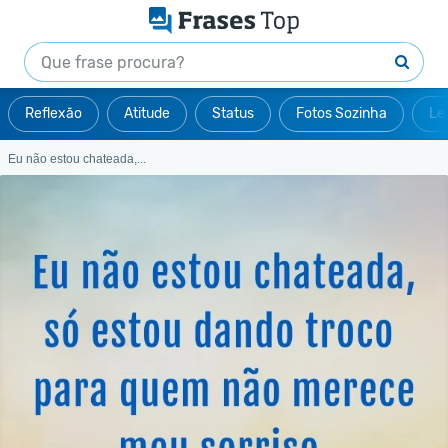
Reflexão
Atitude
Status
Fotos Sozinha
Le
Eu não estou chateada,...