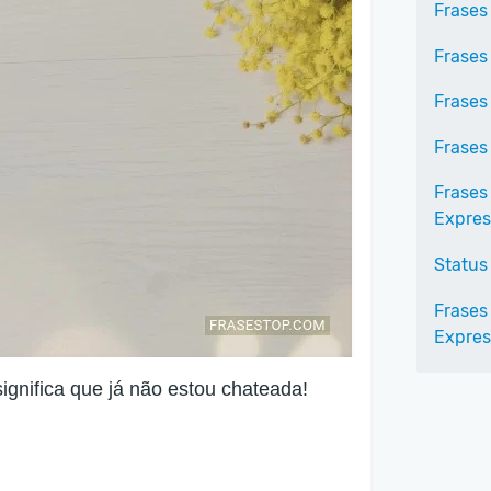
Frases
Frases 
Frases
Frases
Frases
Expres
Status 
Frases
Expres
ignifica que já não estou chateada!