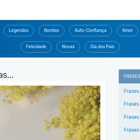
Legendas
Bonitas
Auto-Confiança
Amor
Felicidade
Novas
Dia dos Pais
s...
FRASE
Frases 
Frases
Frases 
Frases