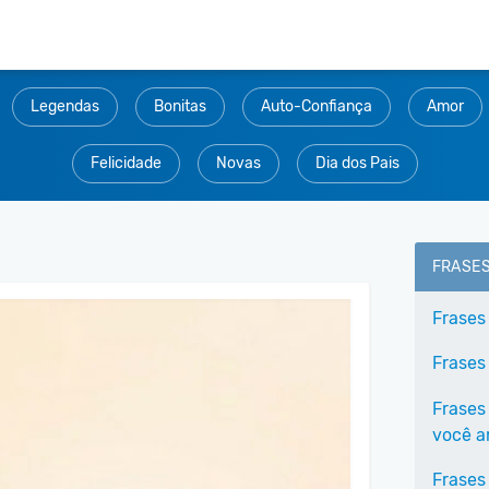
Legendas
Bonitas
Auto-Confiança
Amor
Felicidade
Novas
Dia dos Pais
FRASE
Frases
Frases
Frases
você 
Frases