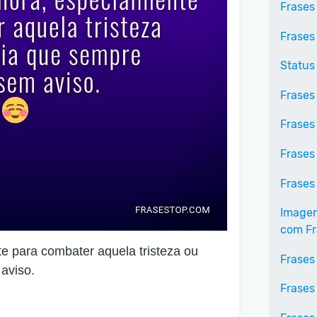
Frases
Frases
Status
Frases
Frases 
Frases
Frases
Imagen
com Fr
te para combater aquela tristeza ou
Frases
aviso.
Frases