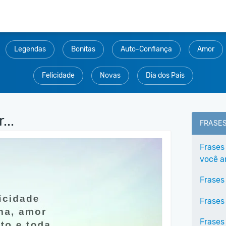
Legendas
Bonitas
Auto-Confiança
Amor
Felicidade
Novas
Dia dos Pais
...
FRASE
Frases
você 
Frases
Frases
Frases