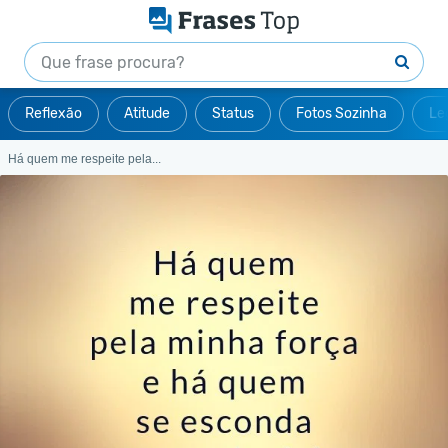
Reflexão
Atitude
Status
Fotos Sozinha
Le
Há quem me respeite pela...