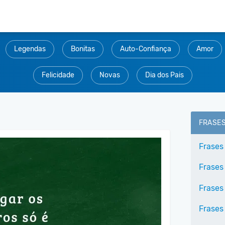
Legendas
Bonitas
Auto-Confiança
Amor
Felicidade
Novas
Dia dos Pais
FRASE
Frases
Frases
Frases
Frases