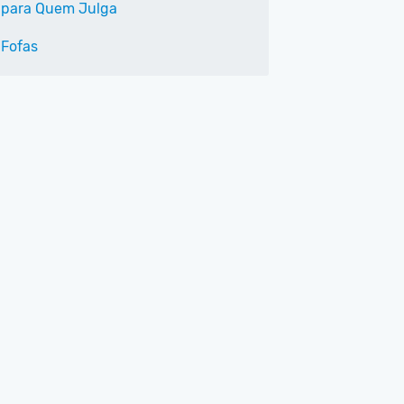
 para Quem Julga
 Fofas