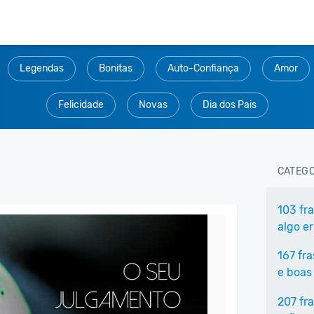
Legendas
Bonitas
Auto-Confiança
Amor
Felicidade
Novas
Dia dos Pais
CATEGO
103 fr
algo e
167 fr
e boas
207 fr