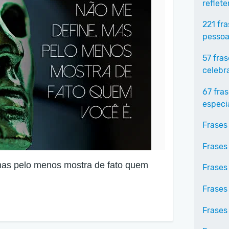
reflet
221 fr
pessoa
57 fra
celebr
67 fra
especi
Frases
Frases
mas pelo menos mostra de fato quem
Frases
Frases
Frases