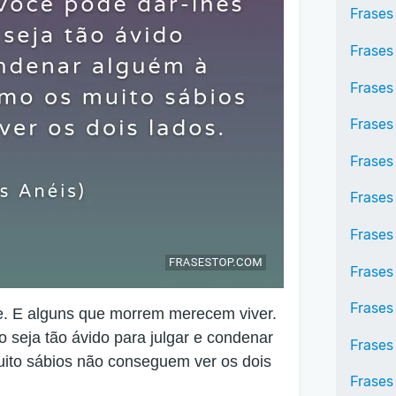
Frases
Frases 
Frases
Frases
Frases
Frases
Frases
Frases
Frases 
. E alguns que morrem merecem viver.
 seja tão ávido para julgar e condenar
Frases
ito sábios não conseguem ver os dois
Frases