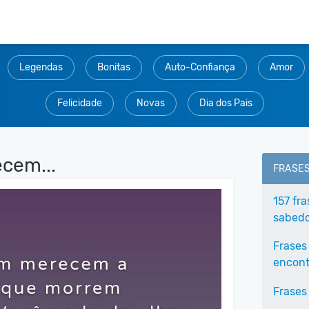
Legendas
Bonitas
Auto-Confiança
Amor
Felicidade
Novas
Dia dos Pais
cem...
FRASE
157 fr
sabedo
Frases
encontr
Frases