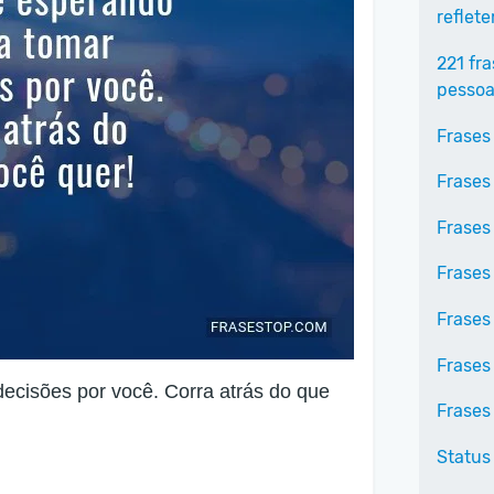
reflet
221 fr
pessoa
Frases
Frases
Frases
Frases
Frases
Frases
decisões por você. Corra atrás do que
Frases
Status