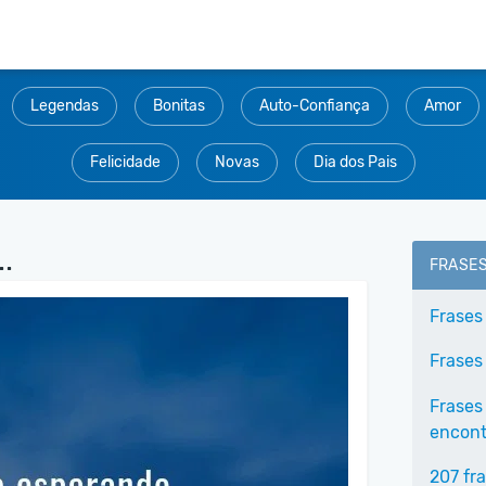
Legendas
Bonitas
Auto-Confiança
Amor
Felicidade
Novas
Dia dos Pais
.
FRASE
Frases
Frases
Frases
encontr
207 fr