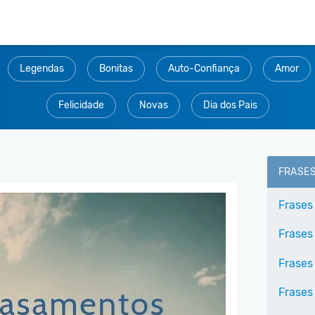
Legendas
Bonitas
Auto-Confiança
Amor
Felicidade
Novas
Dia dos Pais
FRASE
Frases
Frases 
Frases
Frases