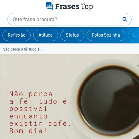
Reflexão
Atitude
Status
Fotos Sozinha
Le
Não perca a fé: tudo é...