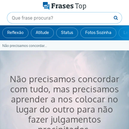
Reflexão
Atitude
Status
Fotos Sozinha
Le
Não precisamos concordar...