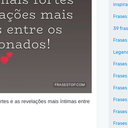
inspir
Frases
39 fra
Frases
Legend
Frases
Frases
Frases
Frases
tes e as revelações mais íntimas entre
Frases
Frases