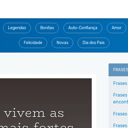
Legendas
Bonitas
Auto-Confiança
Amor
Felicidade
Novas
Dia dos Pais
FRASE
Frases
Frases
encontr
Frases
Frases