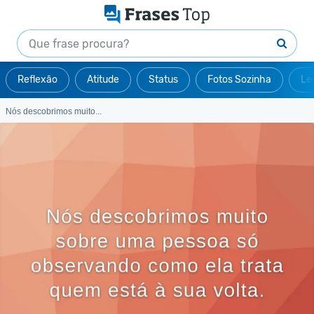
Reflexão
Atitude
Status
Fotos Sozinha
Le
Nós descobrimos muito...