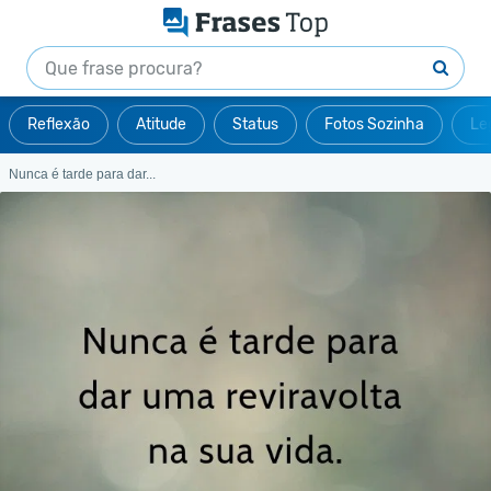
Reflexão
Atitude
Status
Fotos Sozinha
Le
Nunca é tarde para dar...