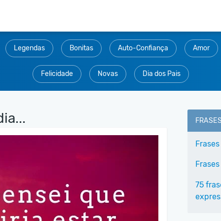
Legendas
Bonitas
Auto-Confiança
Amor
Felicidade
Novas
Dia dos Pais
a...
FRASE
Frases
Frases
75 fra
expres