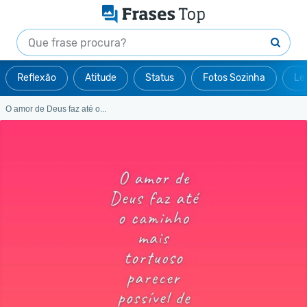
Reflexão
Atitude
Status
Fotos Sozinha
Le
O amor de Deus faz até o...