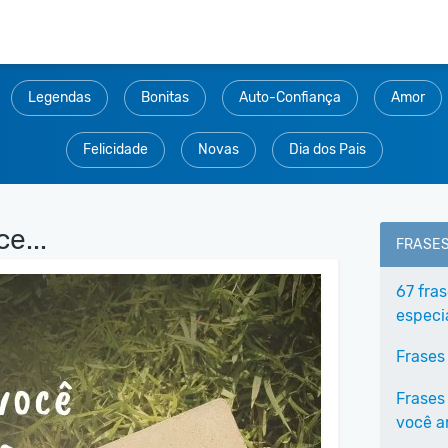
Legendas
Bonitas
Auto-Confiança
Amor
Felicidade
Novas
Dia dos Pais
e...
FRASE
67 fra
especi
Frases
Frases
você 