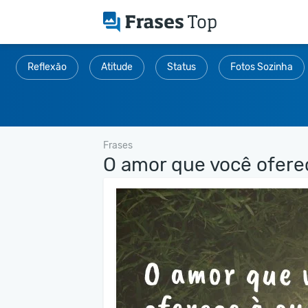
Reflexão
Atitude
Status
Fotos Sozinha
Frases
O amor que você oferec