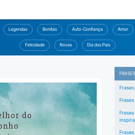
Legendas
Bonitas
Auto-Confiança
Amor
Felicidade
Novas
Dia dos Pais
FRASE
Frases
Frases
Frases
inspir
Frases