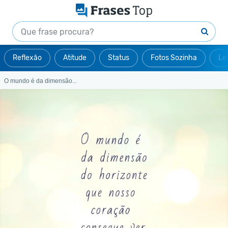
Reflexão
Atitude
Status
Fotos Sozinha
Le
O mundo é da dimensão...