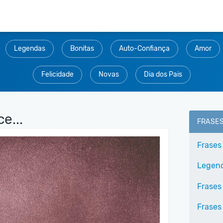
Legendas
Bonitas
Auto-Confiança
Amor
Felicidade
Novas
Dia dos Pais
e...
FRASE
Frases
Legend
Frases
Frases