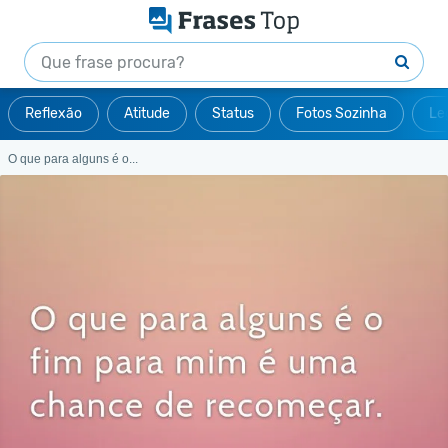
Reflexão
Atitude
Status
Fotos Sozinha
Le
O que para alguns é o...