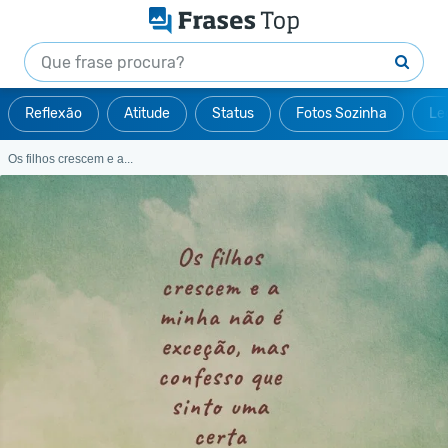
Reflexão
Atitude
Status
Fotos Sozinha
Le
Os filhos crescem e a...