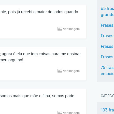
65 fra
te, pois já recebi o maior de todos quando
grande
Frases
Ver imagem
Frases 
Frases
; agora é ela que tem coisas para me ensinar.
Frases
 meu orgulho!
75 fras
Ver imagem
emocio
omos mais que mãe e filha, somos parte
CATEGO
103 fr
Ver imagem