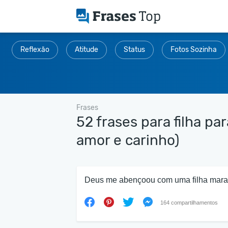
Reflexão
Atitude
Status
Fotos Sozinha
Frases
52 frases para filha pa
amor e carinho)
Deus me abençoou com uma filha maravi
164 compartilhamentos