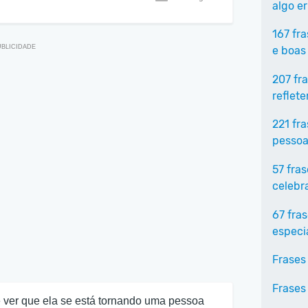
algo e
167 fr
e boas
207 fr
reflet
221 fr
pessoa
57 fra
celebr
67 fra
especi
Frases
Frases
é ver que ela se está tornando uma pessoa