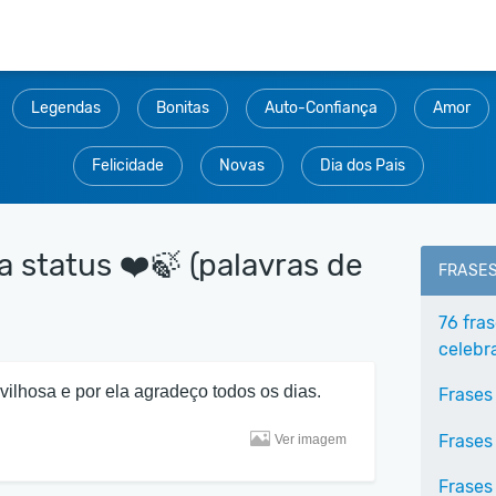
Legendas
Bonitas
Auto-Confiança
Amor
Felicidade
Novas
Dia dos Pais
ra status ❤️🍃 (palavras de
FRASE
76 fras
celebr
lhosa e por ela agradeço todos os dias.
Frases
Frases
Ver imagem
Frases