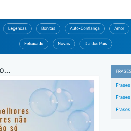
Legendas
Bonitas
Auto-Confiança
Amor
Felicidade
Novas
Dia dos Pais
...
FRASE
Frases
Frases 
Frases