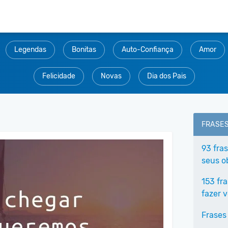
Legendas
Bonitas
Auto-Confiança
Amor
Felicidade
Novas
Dia dos Pais
FRASE
93 fra
seus o
153 fr
fazer 
Frases