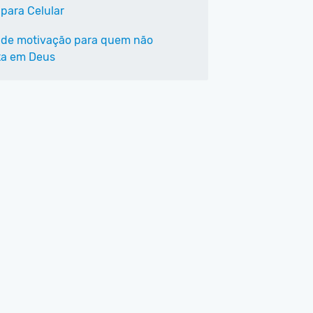
 para Celular
 de motivação para quem não
ta em Deus