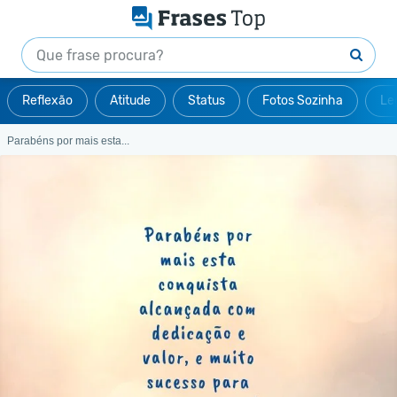
Reflexão
Atitude
Status
Fotos Sozinha
Le
Parabéns por mais esta...