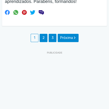
aprendizados. Parabéns, formandos!
1
2
3
Próxima