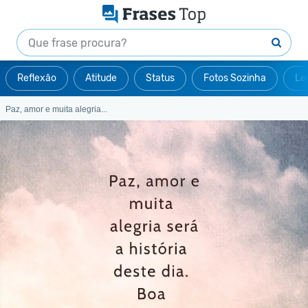
Reflexão
Atitude
Status
Fotos Sozinha
Le
Paz, amor e muita alegria...