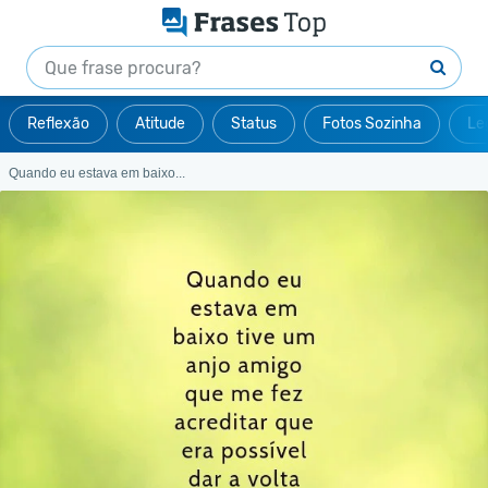
Reflexão
Atitude
Status
Fotos Sozinha
Le
Quando eu estava em baixo...