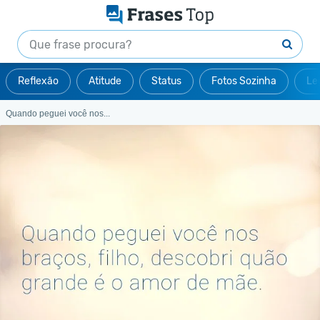
Reflexão
Atitude
Status
Fotos Sozinha
Le
Quando peguei você nos...