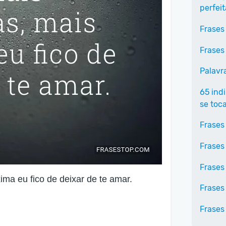
perfei
Frases
Frases
Palavr
65 ind
se toc
Frases
Frases
Frases
ma eu fico de deixar de te amar.
Frases
Frases