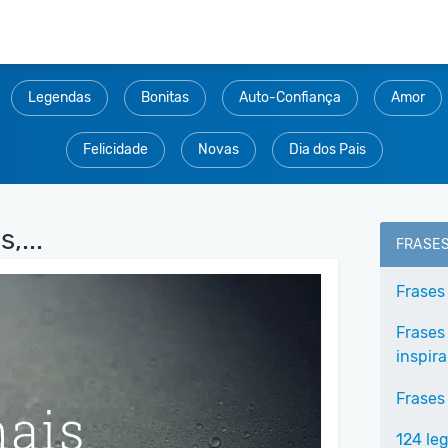
Legendas
Bonitas
Auto-Confiança
Amor
Felicidade
Novas
Dia dos Pais
,...
FRASE
Frases
Frases
inspir
Frases
124 le